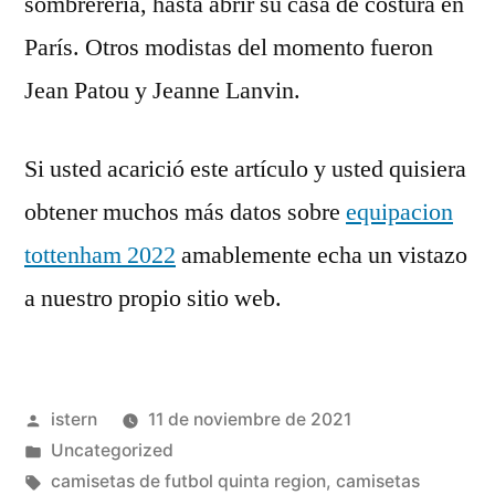
sombrerería, hasta abrir su casa de costura en
París. Otros modistas del momento fueron
Jean Patou y Jeanne Lanvin.
Si usted acarició este artículo y usted quisiera
obtener muchos más datos sobre
equipacion
tottenham 2022
amablemente echa un vistazo
a nuestro propio sitio web.
Publicado
istern
11 de noviembre de 2021
por
Publicado
Uncategorized
en
Etiquetas:
camisetas de futbol quinta region
,
camisetas