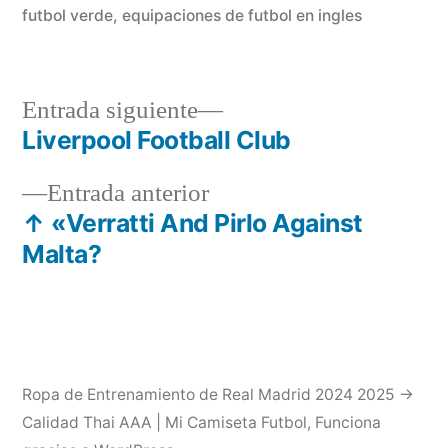
futbol verde
,
equipaciones de futbol en ingles
Entrada
Entrada siguiente
siguiente:
Liverpool Football Club
Navegación
Entrada
Entrada anterior
de
anterior:
↑ «Verratti And Pirlo Against
entradas
Malta?
Ropa de Entrenamiento de Real Madrid 2024 2025 →
Calidad Thai AAA | Mi Camiseta Futbol
,
Funciona