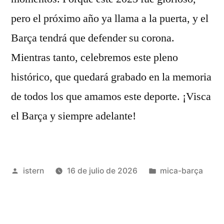
pero el próximo año ya llama a la puerta, y el
Barça tendrá que defender su corona.
Mientras tanto, celebremos este pleno
histórico, que quedará grabado en la memoria
de todos los que amamos este deporte. ¡Visca
el Barça y siempre adelante!
Publicado
Publicado
istern
16 de julio de 2026
mica-barça
por
en