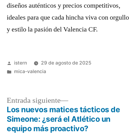
diseños auténticos y precios competitivos,
ideales para que cada hincha viva con orgullo
y estilo la pasión del Valencia CF.
Publicado
istern
29 de agosto de 2025
por
Publicado
mica-valencia
en
Entrada
Entrada siguiente
siguiente:
Los nuevos matices tácticos de
Navegación
Simeone: ¿será el Atlético un
de
equipo más proactivo?