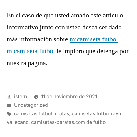
En el caso de que usted amado este artículo
informativo junto con usted desea ser dado
más información sobre
micamiseta futbol
micamiseta futbol
le imploro que detenga por
nuestra página.
Publicado
istern
11 de noviembre de 2021
por
Publicado
Uncategorized
en
Etiquetas:
camisetas futbol piratas
,
camisetas futbol rayo
vallecano
,
camisetas-baratas.com de futbol