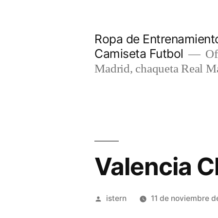
Saltar
al
Ropa de Entrenamiento
contenido
Camiseta Futbol
Of
Madrid, chaqueta Real M
Valencia C
Publicado
istern
11 de noviembre d
por