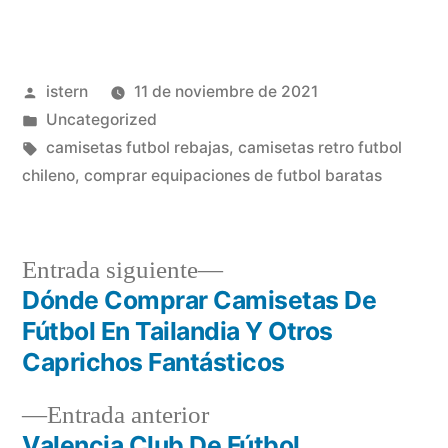
Publicado
istern
11 de noviembre de 2021
por
Publicado
Uncategorized
en
Etiquetas:
camisetas futbol rebajas
,
camisetas retro futbol
chileno
,
comprar equipaciones de futbol baratas
Entrada
Entrada siguiente
siguiente:
Dónde Comprar Camisetas De
Navegación
Fútbol En Tailandia Y Otros
de
Caprichos Fantásticos
entradas
Entrada
Entrada anterior
anterior:
Valencia Club De Fútbol