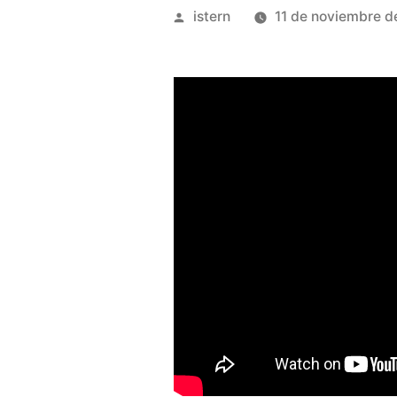
Publicado
istern
11 de noviembre d
por