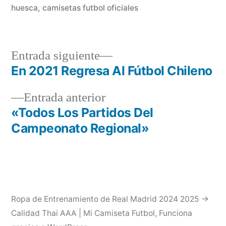
huesca
,
camisetas futbol oficiales
Entrada
Entrada siguiente
siguiente:
En 2021 Regresa Al Fútbol Chileno
Navegación
Entrada
Entrada anterior
de
anterior:
«Todos Los Partidos Del
entradas
Campeonato Regional»
Ropa de Entrenamiento de Real Madrid 2024 2025 →
Calidad Thai AAA | Mi Camiseta Futbol
,
Funciona