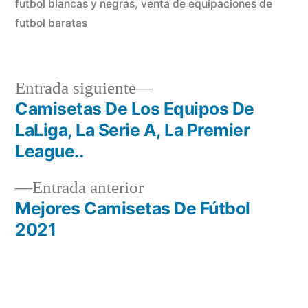
futbol blancas y negras
,
venta de equipaciones de
futbol baratas
Entrada
Entrada siguiente
siguiente:
Camisetas De Los Equipos De
Navegación
LaLiga, La Serie A, La Premier
de
League..
entradas
Entrada
Entrada anterior
anterior:
Mejores Camisetas De Fútbol
2021