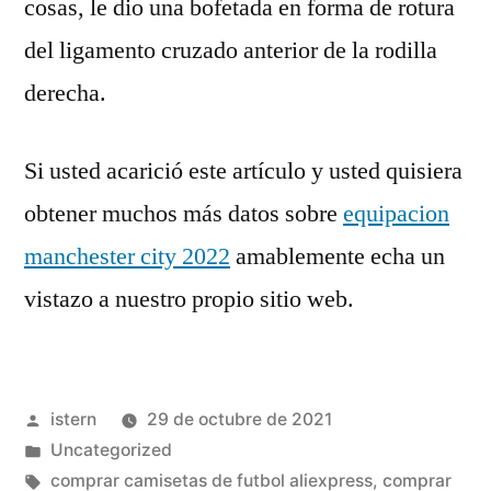
cosas, le dio una bofetada en forma de rotura
del ligamento cruzado anterior de la rodilla
derecha.
Si usted acarició este artículo y usted quisiera
obtener muchos más datos sobre
equipacion
manchester city 2022
amablemente echa un
vistazo a nuestro propio sitio web.
Publicado
istern
29 de octubre de 2021
por
Publicado
Uncategorized
en
Etiquetas:
comprar camisetas de futbol aliexpress
,
comprar