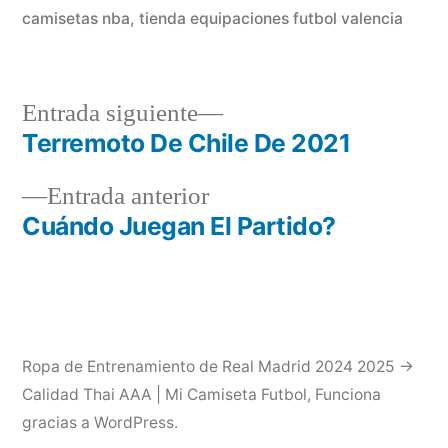
camisetas nba
,
tienda equipaciones futbol valencia
Entrada
Entrada siguiente
siguiente:
Terremoto De Chile De 2021
Navegación
Entrada
Entrada anterior
de
anterior:
Cuándo Juegan El Partido?
entradas
Ropa de Entrenamiento de Real Madrid 2024 2025 →
Calidad Thai AAA | Mi Camiseta Futbol
,
Funciona
gracias a WordPress.