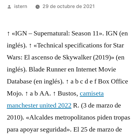
Publicado
istern
29 de octubre de 2021
por
↑ «IGN – Supernatural: Season 11». IGN (en
inglés). ↑ «Technical specifications for Star
Wars: El ascenso de Skywalker (2019)» (en
inglés). Blade Runner en Internet Movie
Database (en inglés). ↑ a b c d e f Box Office
Mojo. ↑ a b AA. ↑ Bustos,
camiseta
manchester united 2022
R. (3 de marzo de
2010). «Alcaldes metropolitanos piden tropas
para apoyar seguridad». El 25 de marzo de