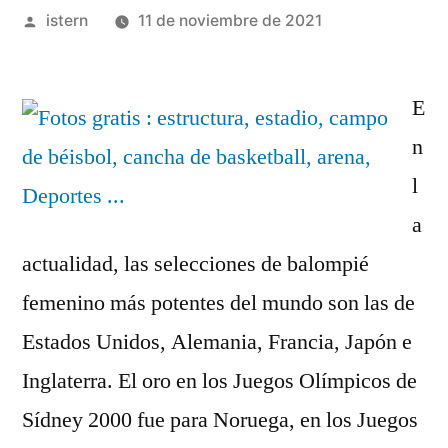
Publicado
istern
11 de noviembre de 2021
por
E
n
l
a
actualidad, las selecciones de balompié
femenino más potentes del mundo son las de
Estados Unidos, Alemania, Francia, Japón e
Inglaterra. El oro en los Juegos Olímpicos de
Sídney 2000 fue para Noruega, en los Juegos