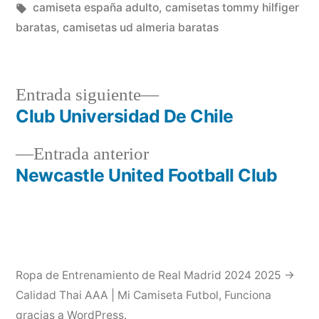
en
Etiquetas:
camiseta españa adulto
,
camisetas tommy hilfiger
baratas
,
camisetas ud almeria baratas
Entrada
Entrada siguiente
siguiente:
Club Universidad De Chile
Navegación
Entrada
Entrada anterior
de
anterior:
Newcastle United Football Club
entradas
Ropa de Entrenamiento de Real Madrid 2024 2025 →
Calidad Thai AAA | Mi Camiseta Futbol
,
Funciona
gracias a WordPress.