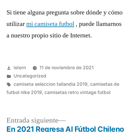
Si tiene alguna pregunta sobre dónde y cómo
utilizar
mi camiseta futbol
, puede llamarnos
a nuestro propio sitio de Internet.
Publicado
istern
11 de noviembre de 2021
por
Publicado
Uncategorized
en
Etiquetas:
camiseta seleccion tailandia 2019
,
camisetas de
futbol nike 2019
,
camisetas retro vintage futbol
Entrada
Entrada siguiente
siguiente:
En 2021 Regresa Al Fútbol Chileno