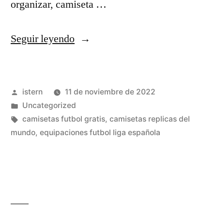
organizar, camiseta …
«chandal
Seguir leyendo
de
futbol
Publicado
istern
11 de noviembre de 2022
baratos»
por
Publicado
Uncategorized
en
Etiquetas:
camisetas futbol gratis
,
camisetas replicas del
mundo
,
equipaciones futbol liga española