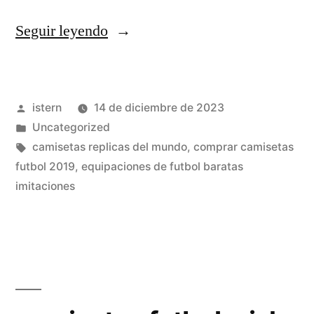
«chandal
Seguir leyendo
atletico
madrid
Publicado
istern
14 de diciembre de 2023
2013»
por
Publicado
Uncategorized
en
Etiquetas:
camisetas replicas del mundo
,
comprar camisetas
futbol 2019
,
equipaciones de futbol baratas
imitaciones