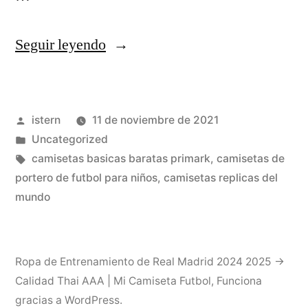
«Real
Seguir leyendo
Madrid
Club
Publicado
istern
11 de noviembre de 2021
De
por
Publicado
Uncategorized
Fútbol»
en
Etiquetas:
camisetas basicas baratas primark
,
camisetas de
portero de futbol para niños
,
camisetas replicas del
mundo
Ropa de Entrenamiento de Real Madrid 2024 2025 →
Calidad Thai AAA | Mi Camiseta Futbol
,
Funciona
gracias a WordPress.