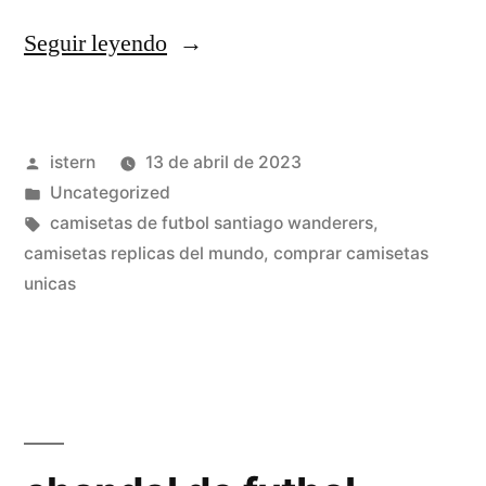
«camisetas
Seguir leyendo
futbol
wish»
Publicado
istern
13 de abril de 2023
por
Publicado
Uncategorized
en
Etiquetas:
camisetas de futbol santiago wanderers
,
camisetas replicas del mundo
,
comprar camisetas
unicas