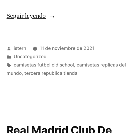
«Gelfert,
Seguir leyendo
Hans-
Dieter
Publicado
istern
11 de noviembre de 2021
(2021)»
por
Publicado
Uncategorized
en
Etiquetas:
camisetas futbol old school
,
camisetas replicas del
mundo
,
tercera republica tienda
Real Madrid Club De