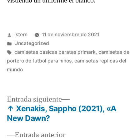
vistiendo un uniforme el blanco.
Publicado
istern
11 de noviembre de 2021
por
Publicado
Uncategorized
en
Etiquetas:
camisetas basicas baratas primark
,
camisetas de
portero de futbol para niños
,
camisetas replicas del
mundo
Entrada
Entrada siguiente
siguiente:
↑ Xenakis, Sappho (2021), «A
Navegación
New Dawn?
de
Entrada
Entrada anterior