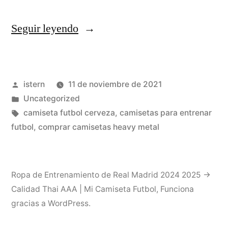
«Club
Seguir leyendo
Universitario
De
Publicado
istern
11 de noviembre de 2021
Deportes»
por
Publicado
Uncategorized
en
Etiquetas:
camiseta futbol cerveza
,
camisetas para entrenar
futbol
,
comprar camisetas heavy metal
Ropa de Entrenamiento de Real Madrid 2024 2025 →
Calidad Thai AAA | Mi Camiseta Futbol
,
Funciona
gracias a WordPress.