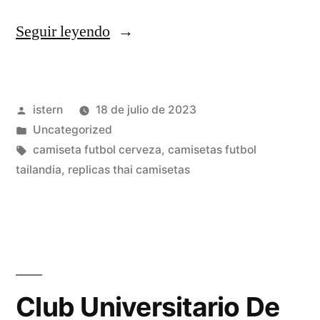
«replicas
Seguir leyendo
camisetas
futbol
Publicado
istern
18 de julio de 2023
2019»
por
Publicado
Uncategorized
en
Etiquetas:
camiseta futbol cerveza
,
camisetas futbol
tailandia
,
replicas thai camisetas
Club Universitario De