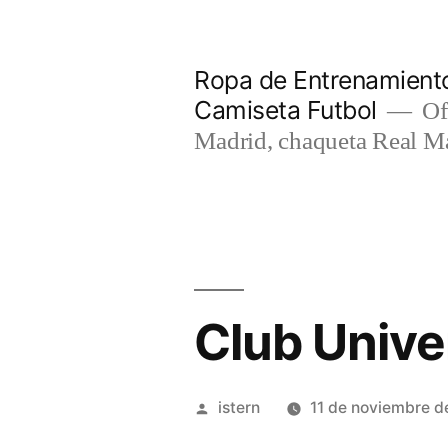
Saltar
al
Ropa de Entrenamiento
contenido
Camiseta Futbol
Of
Madrid, chaqueta Real M
Club Unive
Publicado
istern
11 de noviembre d
por