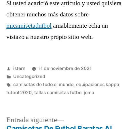
Si usted acarició este artículo y usted quisiera
obtener muchos más datos sobre
micamisetadutbol
amablemente echa un
vistazo a nuestro propio sitio web.
Publicado
istern
11 de noviembre de 2021
por
Publicado
Uncategorized
en
Etiquetas:
camisetas de todo el mundo
,
equipaciones kappa
futbol 2020
,
tallas camisetas futbol joma
Entrada
Entrada siguiente
siguiente:
Camisetas De Futbol Baratas Al