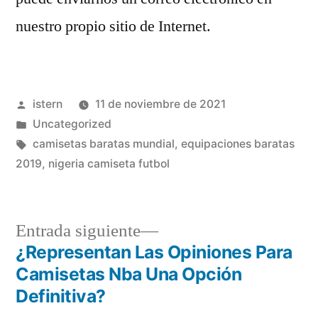
nuestro propio sitio de Internet.
Publicado
istern
11 de noviembre de 2021
por
Publicado
Uncategorized
en
Etiquetas:
camisetas baratas mundial
,
equipaciones baratas
2019
,
nigeria camiseta futbol
Entrada
Entrada siguiente
siguiente:
¿Representan Las Opiniones Para
Navegación
Camisetas Nba Una Opción
de
Definitiva?