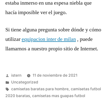
estaba inmerso en una espesa niebla que
hacía imposible ver el juego.
Si tiene alguna pregunta sobre dónde y cómo
utilizar
equipacion inter de milan
, puede
llamarnos a nuestro propio sitio de Internet.
Publicado
istern
11 de noviembre de 2021
por
Publicado
Uncategorized
en
Etiquetas:
camisetas baratas para hombre
,
camisetas futbol
2020 baratas
,
camisetas mas guapas futbol