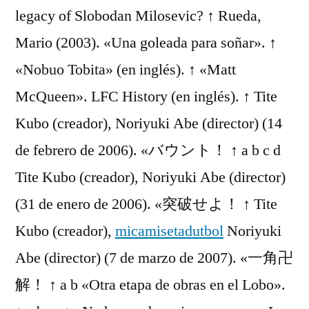
legacy of Slobodan Milosevic? ↑ Rueda,
Mario (2003). «Una goleada para soñar». ↑
«Nobuo Tobita» (en inglés). ↑ «Matt
McQueen». LFC History (en inglés). ↑ Tite
Kubo (creador), Noriyuki Abe (director) (14
de febrero de 2006). «バウント！ ↑ a b c d
Tite Kubo (creador), Noriyuki Abe (director)
(31 de enero de 2006). «突破せよ！ ↑ Tite
Kubo (creador),
micamisetadutbol
Noriyuki
Abe (director) (7 de marzo de 2007). «一角卍
解！ ↑ a b «Otra etapa de obras en el Lobo».