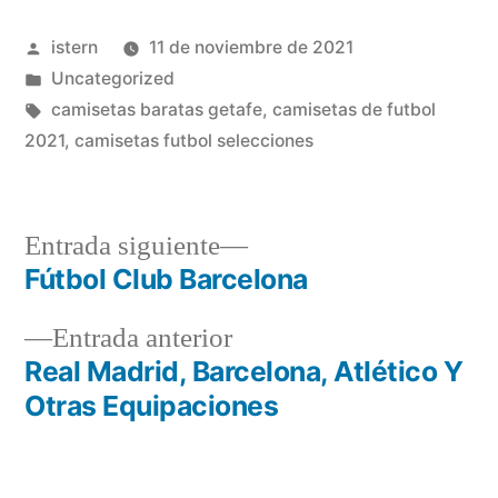
Publicado
istern
11 de noviembre de 2021
por
Publicado
Uncategorized
en
Etiquetas:
camisetas baratas getafe
,
camisetas de futbol
2021
,
camisetas futbol selecciones
Entrada
Entrada siguiente
siguiente:
Fútbol Club Barcelona
Navegación
Entrada
Entrada anterior
de
anterior:
Real Madrid, Barcelona, Atlético Y
entradas
Otras Equipaciones