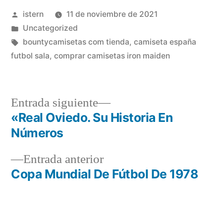
Publicado
istern
11 de noviembre de 2021
por
Publicado
Uncategorized
en
Etiquetas:
bountycamisetas com tienda
,
camiseta españa
futbol sala
,
comprar camisetas iron maiden
Entrada
Entrada siguiente
siguiente:
«Real Oviedo. Su Historia En
Navegación
Números
de
Entrada
Entrada anterior
entradas
anterior:
Copa Mundial De Fútbol De 1978