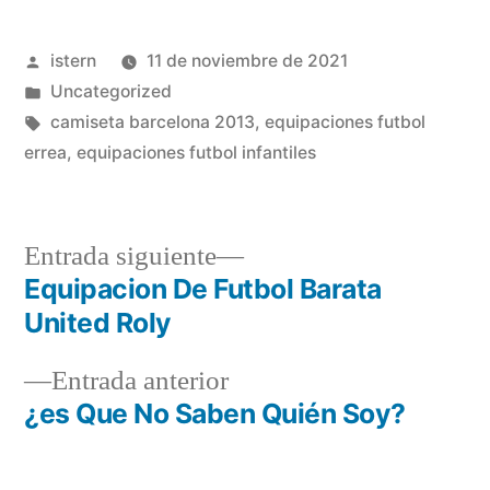
Publicado
istern
11 de noviembre de 2021
por
Publicado
Uncategorized
en
Etiquetas:
camiseta barcelona 2013
,
equipaciones futbol
errea
,
equipaciones futbol infantiles
Entrada
Entrada siguiente
siguiente:
Equipacion De Futbol Barata
Navegación
United Roly
de
Entrada
Entrada anterior
entradas
anterior:
¿es Que No Saben Quién Soy?