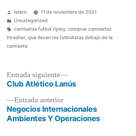
Publicado
istern
11 de noviembre de 2021
por
Publicado
Uncategorized
en
Etiquetas:
camisetas futbol ripley
,
comprar camisetas
thrasher
,
que llevan los futbolistas debajo de la
camiseta
Entrada
Entrada siguiente
siguiente:
Club Atlético Lanús
Navegación
Entrada
Entrada anterior
de
anterior:
Negocios Internacionales
entradas
Ambientes Y Operaciones