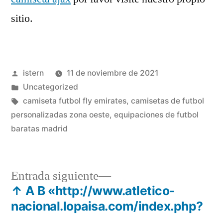
sitio.
Publicado
istern
11 de noviembre de 2021
por
Publicado
Uncategorized
en
Etiquetas:
camiseta futbol fly emirates
,
camisetas de futbol
personalizadas zona oeste
,
equipaciones de futbol
baratas madrid
Entrada
Entrada siguiente
siguiente:
↑ A B «http://www.atletico-
Navegación
nacional.lopaisa.com/index.php?