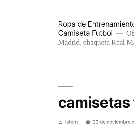
Saltar
al
Ropa de Entrenamiento
contenido
Camiseta Futbol
Of
Madrid, chaqueta Real M
camisetas f
Publicado
istern
22 de noviembre 
por