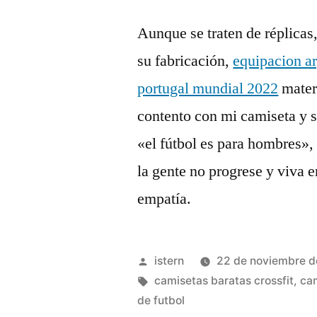
Aunque se traten de réplicas
su fabricación,
equipacion a
portugal mundial 2022
mater
contento con mi camiseta y s
«el fútbol es para hombres»
la gente no progrese y viva 
empatía.
Publicado
istern
22 de noviembre 
por
Etiquetas:
camisetas baratas crossfit
,
cam
de futbol