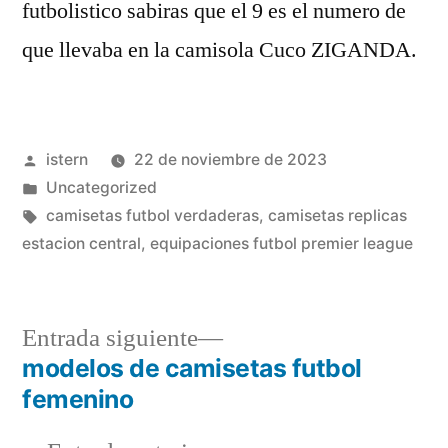
futbolistico sabiras que el 9 es el numero de
que llevaba en la camisola Cuco ZIGANDA.
Publicado
istern
22 de noviembre de 2023
por
Publicado
Uncategorized
en
Etiquetas:
camisetas futbol verdaderas
,
camisetas replicas
estacion central
,
equipaciones futbol premier league
Entrada
Entrada siguiente
siguiente:
modelos de camisetas futbol
Navegación
femenino
de