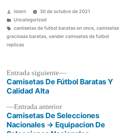
Publicado
istern
30 de octubre de 2021
por
Publicado
Uncategorized
en
Etiquetas:
camisetas de futbol baratas en once
,
camisetas
graciosas baratas
,
vender camisetas de futbol
replicas
Entrada
Entrada siguiente
siguiente:
Camisetas De Fútbol Baratas Y
Navegación
Calidad Alta
de
Entrada
Entrada anterior
entradas
anterior:
Camisetas De Selecciones
Nacionales → Equipacion De