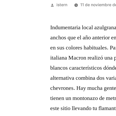
Publicado
istern
11 de noviembre d
por
Indumentaria local azulgrana
anchos que el año anterior en
en sus colores habituales. P
italiana Macron realizó una 
blancos característicos dónd
alternativa combina dos var
chevrones. Hay mucha gente 
tienen un montonazo de metr
este sitio llevando tu flaman