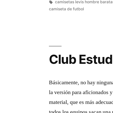
originales
por
Etiquetas:
camisetas levis hombre barata
camiseta de futbol
temporadas
pasadas»
Club Estud
Básicamente, no hay ninguna 
la versión para aficionados y
material, que es más adecua
todos los equipos sacan una