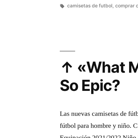
(2021),
por
Etiquetas:
camisetas de futbol
,
comprar 
«A
New
Dawn?»
↑ «What M
So Epic?
Las nuevas camisetas de fút
fútbol para hombre y niño. 
Equipación 2021/2022 Niño B