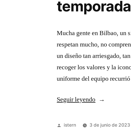
temporada
Mucha gente en Bilbao, un si
respetan mucho, no comprend
un diseño tan arriesgado, t
recoger los valores y la icon
uniforme del equipo recurrió
«camisetas
Seguir leyendo
de
futbol
Publicado
istern
3 de junio de 2023