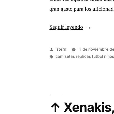
gran gasto para los aficion
«Club
Seguir leyendo
Estudiantes
De
Publicado
istern
11 de noviembre d
La
por
Etiquetas:
camisetas replicas futbol niño
Plata»
↑ Xenakis,