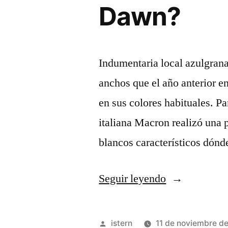
Dawn?
Indumentaria local azulgrana
anchos que el año anterior en
en sus colores habituales. P
italiana Macron realizó una 
blancos característicos dón
«↑
Seguir leyendo
Xenakis,
Sappho
Publicado
istern
11 de noviembre d