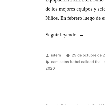
de los mejores equipos y se
Niños. En febrero luego de e
«↑
Seguir leyendo
«What
Makes
Publicado
istern
29 de octubre de 
The
por
Etiquetas:
camisetas futbol calidad thai
,
2020
‘Star
Wars’
Theme
So