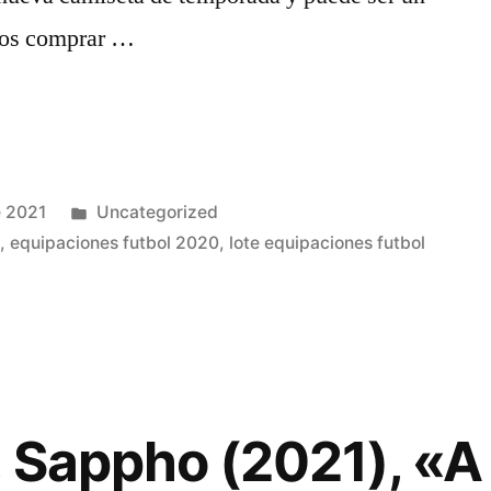
ados comprar …
Publicado
e 2021
Uncategorized
en
s
,
equipaciones futbol 2020
,
lote equipaciones futbol
 Sappho (2021), «