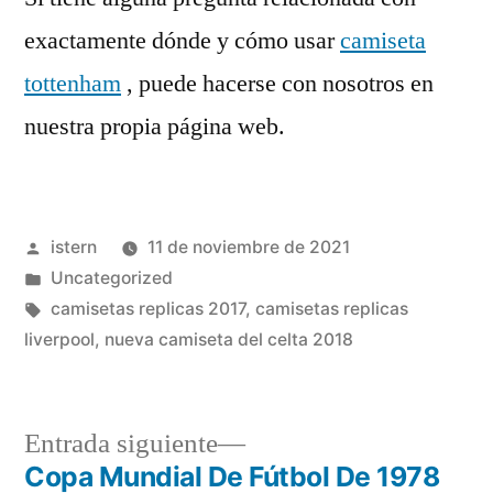
exactamente dónde y cómo usar
camiseta
tottenham
, puede hacerse con nosotros en
nuestra propia página web.
Publicado
istern
11 de noviembre de 2021
por
Publicado
Uncategorized
en
Etiquetas:
camisetas replicas 2017
,
camisetas replicas
liverpool
,
nueva camiseta del celta 2018
Entrada
Entrada siguiente
siguiente:
Copa Mundial De Fútbol De 1978