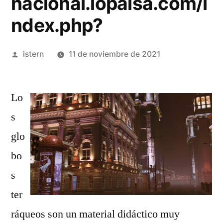
nacional.lopaisa.com/i
ndex.php?
Publicado
istern
11 de noviembre de 2021
por
Lo
s
glo
bo
s
ter
ráqueos son un material didáctico muy