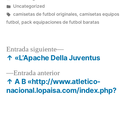
por
Publicado
Uncategorized
en
Etiquetas:
camisetas de futbol originales
,
camisetas equipos
futbol
,
pack equipaciones de futbol baratas
Entrada
Entrada siguiente
siguiente:
↑ «L’Apache Della Juventus
Navegación
Entrada
Entrada anterior
de
anterior:
↑ A B «http://www.atletico-
entradas
nacional.lopaisa.com/index.php?