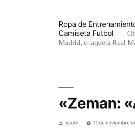
Saltar
al
Ropa de Entrenamiento
contenido
Camiseta Futbol
Of
Madrid, chaqueta Real M
«Zeman: «
Publicado
istern
11 de noviembre d
por