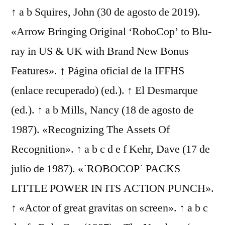
↑ a b Squires, John (30 de agosto de 2019).
«Arrow Bringing Original ‘RoboCop’ to Blu-
ray in US & UK with Brand New Bonus
Features». ↑ Página oficial de la IFFHS
(enlace recuperado) (ed.). ↑ El Desmarque
(ed.). ↑ a b Mills, Nancy (18 de agosto de
1987). «Recognizing The Assets Of
Recognition». ↑ a b c d e f Kehr, Dave (17 de
julio de 1987). «`ROBOCOP` PACKS
LITTLE POWER IN ITS ACTION PUNCH».
↑ «Actor of great gravitas on screen». ↑ a b c