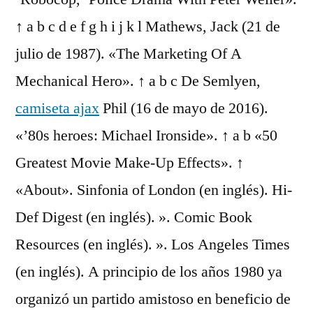
↑ a b c d e f g h i j k l Mathews, Jack (21 de
julio de 1987). «The Marketing Of A
Mechanical Hero». ↑ a b c De Semlyen,
camiseta ajax
Phil (16 de mayo de 2016).
«’80s heroes: Michael Ironside». ↑ a b «50
Greatest Movie Make-Up Effects». ↑
«About». Sinfonia of London (en inglés). Hi-
Def Digest (en inglés). ». Comic Book
Resources (en inglés). ». Los Angeles Times
(en inglés). A principio de los años 1980 ya
organizó un partido amistoso en beneficio de