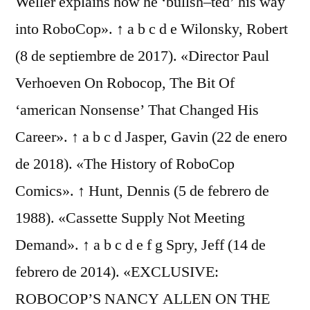
Weller explains how he ‘bullsh–ted’ his way
into RoboCop». ↑ a b c d e Wilonsky, Robert
(8 de septiembre de 2017). «Director Paul
Verhoeven On Robocop, The Bit Of
‘american Nonsense’ That Changed His
Career». ↑ a b c d Jasper, Gavin (22 de enero
de 2018). «The History of RoboCop
Comics». ↑ Hunt, Dennis (5 de febrero de
1988). «Cassette Supply Not Meeting
Demand». ↑ a b c d e f g Spry, Jeff (14 de
febrero de 2014). «EXCLUSIVE:
ROBOCOP’S NANCY ALLEN ON THE