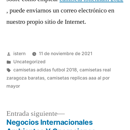
, puede enviarnos un correo electrónico en
nuestro propio sitio de Internet.
Publicado
istern
11 de noviembre de 2021
por
Publicado
Uncategorized
en
Etiquetas:
camisetas adidas futbol 2018
,
camisetas real
zaragoza baratas
,
camisetas replicas aaa al por
mayor
Entrada
Entrada siguiente
siguiente:
Negocios Internacionales
Navegación