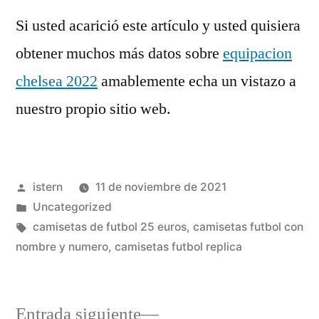
Si usted acarició este artículo y usted quisiera
obtener muchos más datos sobre
equipacion
chelsea 2022
amablemente echa un vistazo a
nuestro propio sitio web.
Publicado
istern
11 de noviembre de 2021
por
Publicado
Uncategorized
en
Etiquetas:
camisetas de futbol 25 euros
,
camisetas futbol con
nombre y numero
,
camisetas futbol replica
Entrada
Entrada siguiente