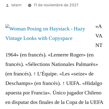
Publicado
istern
11 de noviembre de 2021
por
«A
VA
NT
1964» (en francés). «Lemerre Roger» (en
francés). «Sélections Nationales Palmarès»
(en francés). ↑ L’Équipe. «Les «seize» de
Deschamps» (en francés). ↑ UEFA. «Hidalgo
apuesta por Francia». Único jugador Chileno
en disputar dos finales de la Copa de la UEFA