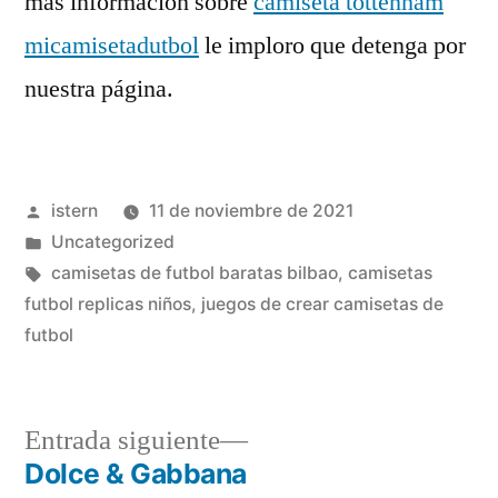
más información sobre
camiseta tottenham
micamisetadutbol
le imploro que detenga por
nuestra página.
Publicado
istern
11 de noviembre de 2021
por
Publicado
Uncategorized
en
Etiquetas:
camisetas de futbol baratas bilbao
,
camisetas
futbol replicas niños
,
juegos de crear camisetas de
futbol
Entrada
Entrada siguiente
siguiente:
Dolce & Gabbana