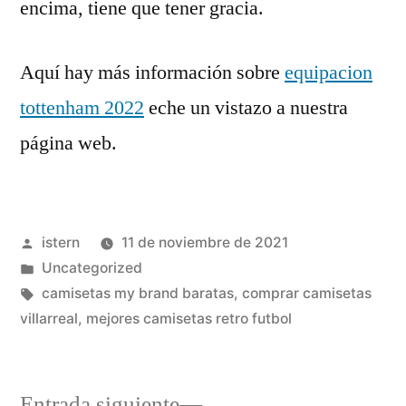
encima, tiene que tener gracia.
Aquí hay más información sobre
equipacion
tottenham 2022
eche un vistazo a nuestra
página web.
Publicado
istern
11 de noviembre de 2021
por
Publicado
Uncategorized
en
Etiquetas:
camisetas my brand baratas
,
comprar camisetas
villarreal
,
mejores camisetas retro futbol
Entrada
Entrada siguiente