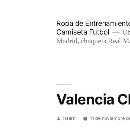
Saltar
al
Ropa de Entrenamiento
contenido
Camiseta Futbol
Of
Madrid, chaqueta Real M
Valencia C
Publicado
istern
11 de noviembre d
por