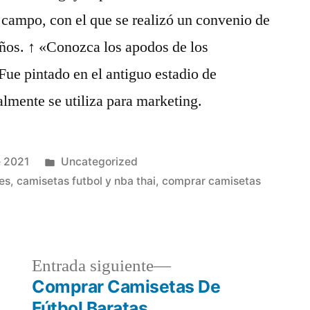
 campo, con el que se realizó un convenio de
 años. ↑ «Conozca los apodos de los
Fue pintado en el antiguo estadio de
lmente se utiliza para marketing.
Publicado
e 2021
Uncategorized
en
es
,
camisetas futbol y nba thai
,
comprar camisetas
a
Entrada
Entrada siguiente
r:
siguiente:
Comprar Camisetas De
Fútbol Baratas