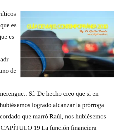
míticos
 que es
que es
nadr
 uno de
a
 merengue.. Sí. De hecho creo que si en
a hubiésemos logrado alcanzar la prórroga
recordado que marró Raúl, nos hubiésemos
s. CAPÍTULO 19 La función financiera