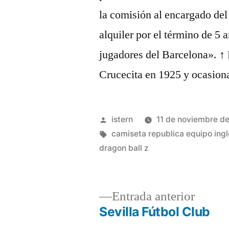
la comisión al encargado del
alquiler por el término de 5
jugadores del Barcelona». ↑ 
Crucecita en 1925 y ocasiona
Publicado
istern
11 de noviembre d
por
Etiquetas:
camiseta republica equipo ingl
dragon ball z
Entrad
Entrada anterior
anterio
Sevilla Fútbol Club
Navegación