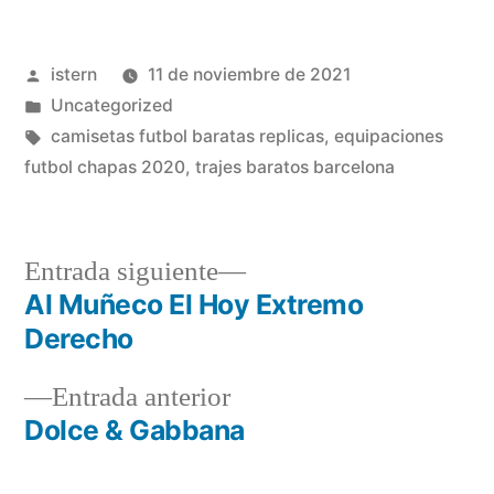
Publicado
istern
11 de noviembre de 2021
por
Publicado
Uncategorized
en
Etiquetas:
camisetas futbol baratas replicas
,
equipaciones
futbol chapas 2020
,
trajes baratos barcelona
Entrada
Entrada siguiente
siguiente:
Al Muñeco El Hoy Extremo
Navegación
Derecho
de
Entrada
Entrada anterior
entradas
anterior:
Dolce & Gabbana