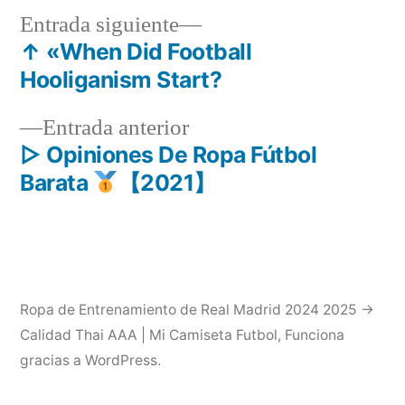
Entrada
Entrada siguiente
siguiente:
↑ «When Did Football
Navegación
Hooliganism Start?
de
Entrada
Entrada anterior
entradas
anterior:
▷ Opiniones De Ropa Fútbol
Barata
【2021】
Ropa de Entrenamiento de Real Madrid 2024 2025 →
Calidad Thai AAA | Mi Camiseta Futbol
,
Funciona
gracias a WordPress.