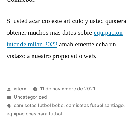
Si usted acarició este artículo y usted quisiera
obtener muchos más datos sobre
equipacion
inter de milan 2022
amablemente echa un
vistazo a nuestro propio sitio web.
Publicado
istern
11 de noviembre de 2021
por
Publicado
Uncategorized
en
Etiquetas:
camisetas futbol bebe
,
camisetas futbol santiago
,
equipaciones para futbol