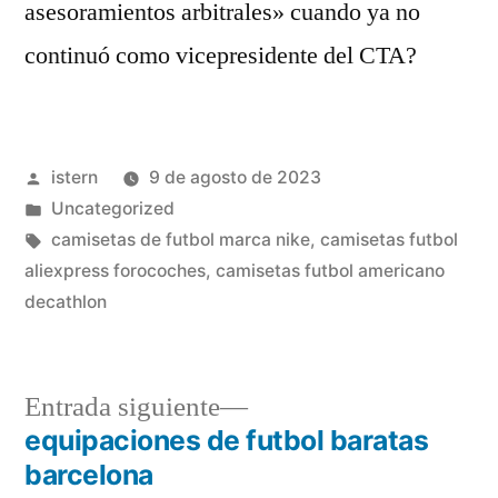
asesoramientos arbitrales» cuando ya no
continuó como vicepresidente del CTA?
Publicado
istern
9 de agosto de 2023
por
Publicado
Uncategorized
en
Etiquetas:
camisetas de futbol marca nike
,
camisetas futbol
aliexpress forocoches
,
camisetas futbol americano
decathlon
Entrada
Entrada siguiente
siguiente:
equipaciones de futbol baratas
Navegación
barcelona