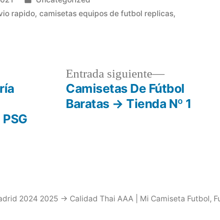
en
vio rapido
,
camisetas equipos de futbol replicas
,
0
a
Entrada
Entrada siguiente
r:
siguiente:
ría
Camisetas De Fútbol
Baratas → Tienda Nº 1
l PSG
drid 2024 2025 → Calidad Thai AAA | Mi Camiseta Futbol
,
F