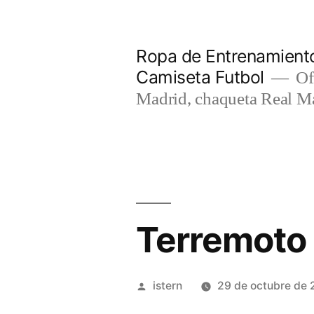
Saltar
al
Ropa de Entrenamiento
contenido
Camiseta Futbol
Of
Madrid, chaqueta Real M
Terremoto 
Publicado
istern
29 de octubre de 
por