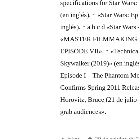
specifications for Star Wars:
(en inglés). ↑ «Star Wars: Ep
inglés). ↑ a b c d «Star War
«MASTER FILMMAKING 
EPISODE VII». ↑ «Technical 
Skywalker (2019)» (en inglés
Episode I – The Phantom Me
Confirms Spring 2011 Relea
Horovitz, Bruce (21 de julio
grab audiences».
Publicado
istern
29 de octubre de 