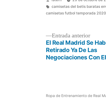
por
Etiquetas:
camisetas del betis baratas en
camisetas futbol temporada 202
Entrad
Entrada anterior
anterio
El Real Madrid Se Hab
Navegación
Retirado Ya De Las
Negociaciones Con E
de
entradas
Ropa de Entrenamiento de Real Ma