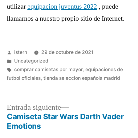
utilizar
equipacion juventus 2022
, puede
llamarnos a nuestro propio sitio de Internet.
Publicado
istern
29 de octubre de 2021
por
Publicado
Uncategorized
en
Etiquetas:
comprar camisetas por mayor
,
equipaciones de
futbol oficiales
,
tienda seleccion española madrid
Entrada
Entrada siguiente
siguiente:
Camiseta Star Wars Darth Vader
Navegación
Emotions
de