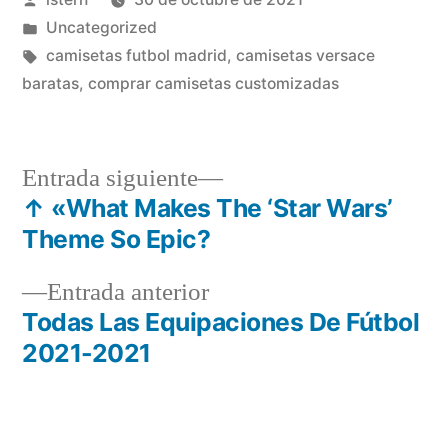
por
Publicado
Uncategorized
en
Etiquetas:
camisetas futbol madrid
,
camisetas versace
baratas
,
comprar camisetas customizadas
Entrada
Entrada siguiente
siguiente:
↑ «What Makes The ‘Star Wars’
Navegación
Theme So Epic?
de
Entrada
Entrada anterior
entradas
anterior:
Todas Las Equipaciones De Fútbol
2021-2021