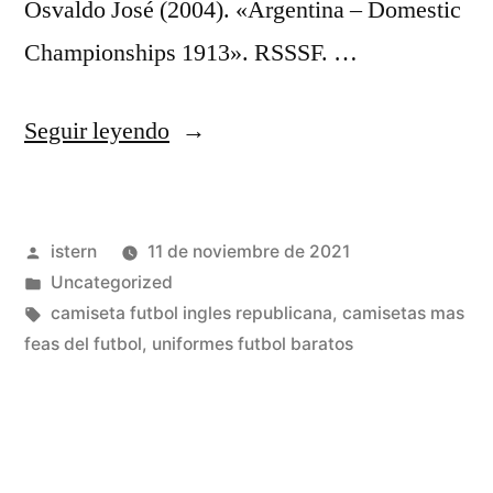
Osvaldo José (2004). «Argentina – Domestic
Championships 1913». RSSSF. …
«¿Cuándo
Seguir leyendo
Deben
Usarse
Publicado
istern
11 de noviembre de 2021
Y
por
Publicado
Uncategorized
Por
en
Etiquetas:
camiseta futbol ingles republicana
,
camisetas mas
Qué?»
feas del futbol
,
uniformes futbol baratos