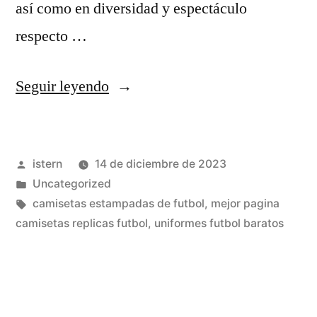
así como en diversidad y espectáculo
respecto …
«el
Seguir leyendo
corte
inglés
Publicado
istern
14 de diciembre de 2023
equipaciones
por
Publicado
Uncategorized
de
en
Etiquetas:
camisetas estampadas de futbol
,
mejor pagina
fútbol»
camisetas replicas futbol
,
uniformes futbol baratos