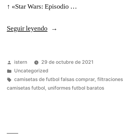
↑ «Star Wars: Episodio …
«Terremoto
Seguir leyendo
De
Chile
Publicado
istern
29 de octubre de 2021
De
por
Publicado
Uncategorized
2021»
en
Etiquetas:
camisetas de futbol falsas comprar
,
filtraciones
camisetas futbol
,
uniformes futbol baratos