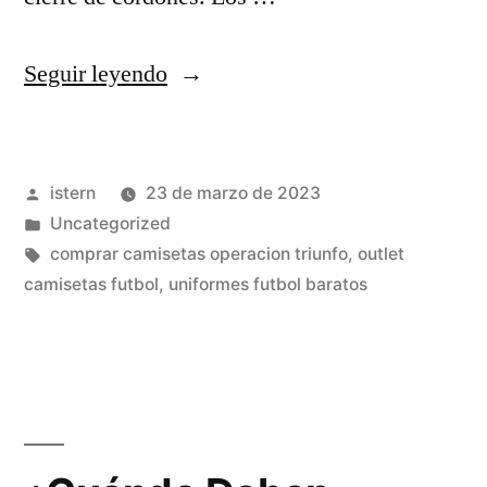
«precio
Seguir leyendo
camiseta
real
Publicado
istern
23 de marzo de 2023
madrid
por
Publicado
Uncategorized
corte
en
Etiquetas:
comprar camisetas operacion triunfo
,
outlet
ingles»
camisetas futbol
,
uniformes futbol baratos