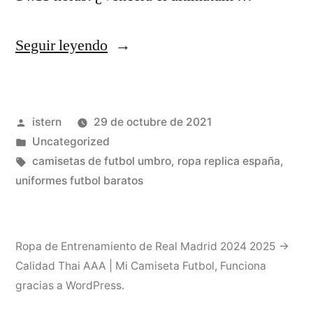
«Supernatural
Seguir leyendo
(serie
De
Publicado
istern
29 de octubre de 2021
Televisión)»
por
Publicado
Uncategorized
en
Etiquetas:
camisetas de futbol umbro
,
ropa replica españa
,
uniformes futbol baratos
Ropa de Entrenamiento de Real Madrid 2024 2025 →
Calidad Thai AAA | Mi Camiseta Futbol
,
Funciona
gracias a WordPress.