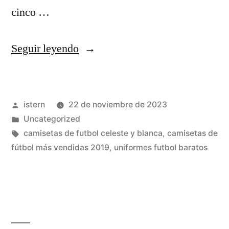
cinco …
«venta
Seguir leyendo
de
camisetas
Publicado
istern
22 de noviembre de 2023
de
por
Publicado
Uncategorized
futbol
en
Etiquetas:
camisetas de futbol celeste y blanca
,
camisetas de
originales
fútbol más vendidas 2019
,
uniformes futbol baratos
chile»