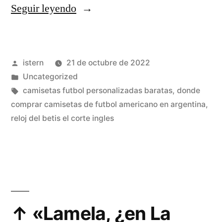
«camisetas
Seguir leyendo
futbol
de
Publicado
istern
21 de octubre de 2022
mujeres»
por
Publicado
Uncategorized
en
Etiquetas:
camisetas futbol personalizadas baratas
,
donde
comprar camisetas de futbol americano en argentina
,
reloj del betis el corte ingles
↑ «Lamela, ¿en La