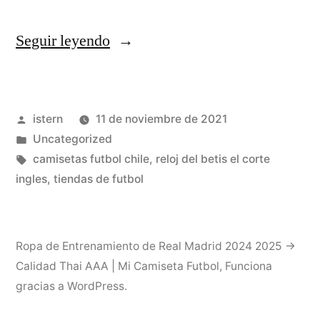
«↑
Seguir leyendo
«Lamela,
¿en
Publicado
istern
11 de noviembre de 2021
La
por
Publicado
Uncategorized
Juventus
en
Etiquetas:
camisetas futbol chile
,
reloj del betis el corte
De
ingles
,
tiendas de futbol
Tevez?»
Ropa de Entrenamiento de Real Madrid 2024 2025 →
Calidad Thai AAA | Mi Camiseta Futbol
,
Funciona
gracias a WordPress.