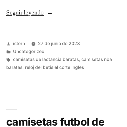
«quitar
Seguir leyendo
manchas
camiseta
Publicado
istern
27 de junio de 2023
futbol
por
Publicado
Uncategorized
blanca»
en
Etiquetas:
camisetas de lactancia baratas
,
camisetas nba
baratas
,
reloj del betis el corte ingles
camisetas futbol de