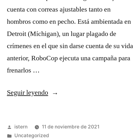
cuenta con correas ajustables tanto en
hombros como en pecho. Está ambientada en
Detroit (Míchigan), un lugar plagado de
crímenes en el que sin darse cuenta de su vida
anterior, RoboCop ejecuta una campaña para
frenarlos …
«Bayern
Seguir leyendo
De
Múnich»
Publicado
istern
11 de noviembre de 2021
por
Publicado
Uncategorized