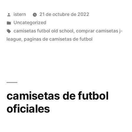
baratas
Publicado
istern
21 de octubre de 2022
futbol»
por
Publicado
Uncategorized
en
Etiquetas:
camisetas futbol old school
,
comprar camisetas j-
league
,
paginas de camisetas de futbol
camisetas de futbol
oficiales