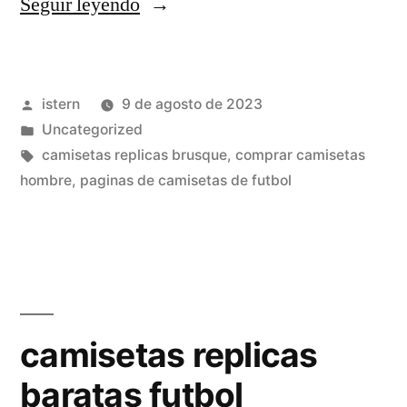
«camisetas
Seguir leyendo
de
moda
Publicado
istern
9 de agosto de 2023
baratas»
por
Publicado
Uncategorized
en
Etiquetas:
camisetas replicas brusque
,
comprar camisetas
hombre
,
paginas de camisetas de futbol
camisetas replicas
baratas futbol