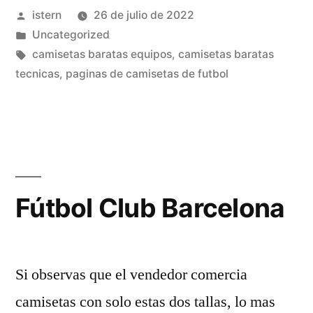
Publicado
istern
26 de julio de 2022
oficiales»
por
Publicado
Uncategorized
en
Etiquetas:
camisetas baratas equipos
,
camisetas baratas
tecnicas
,
paginas de camisetas de futbol
Fútbol Club Barcelona
Si observas que el vendedor comercia
camisetas con solo estas dos tallas, lo mas