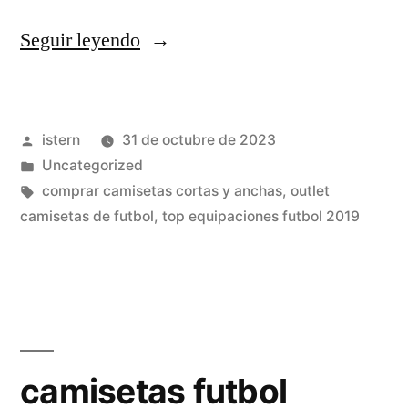
«camisetas
Seguir leyendo
futbol
uruguayo»
Publicado
istern
31 de octubre de 2023
por
Publicado
Uncategorized
en
Etiquetas:
comprar camisetas cortas y anchas
,
outlet
camisetas de futbol
,
top equipaciones futbol 2019
camisetas futbol