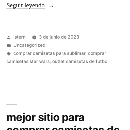
«opiniones
Seguir leyendo
madrid
shop
Publicado
istern
3 de junio de 2023
camisetas»
por
Publicado
Uncategorized
en
Etiquetas:
comprar camisetas para sublimar
,
comprar
camisetas star wars
,
outlet camisetas de futbol
mejor sitio para
comprar camisetas de