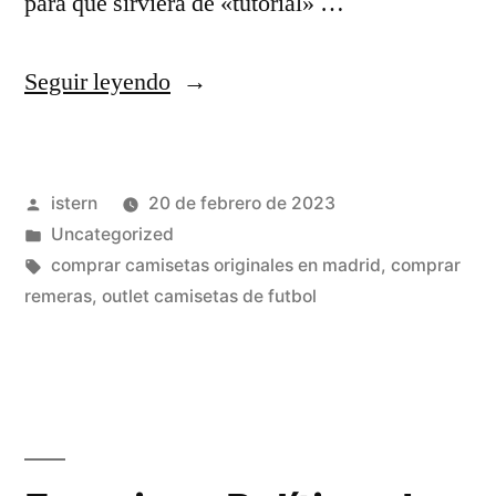
para que sirviera de «tutorial» …
«mejor
Seguir leyendo
sitio
para
Publicado
istern
20 de febrero de 2023
comprar
por
Publicado
Uncategorized
camisetas
en
Etiquetas:
comprar camisetas originales en madrid
,
comprar
de
remeras
,
outlet camisetas de futbol
futbol
baratas»