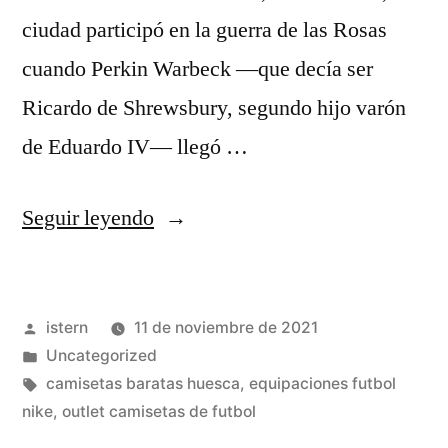
ciudad participó en la guerra de las Rosas
cuando Perkin Warbeck —que decía ser
Ricardo de Shrewsbury, segundo hijo varón
de Eduardo IV— llegó …
«Enemigos
Seguir leyendo
Políticos
Le
Publicado
istern
11 de noviembre de 2021
Caen
por
Publicado
Uncategorized
Encima
en
Etiquetas:
camisetas baratas huesca
,
equipaciones futbol
A
nike
,
outlet camisetas de futbol