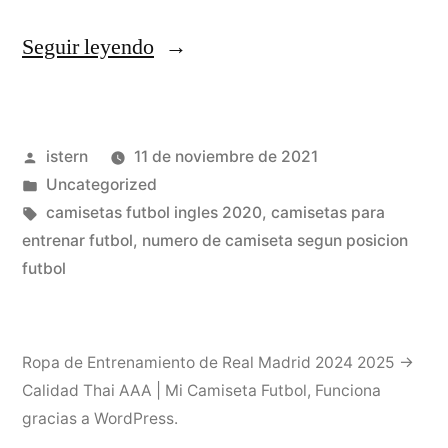
«En
Seguir leyendo
Tercera
Posición
Publicado
istern
11 de noviembre de 2021
Se
por
Publicado
Uncategorized
Encuentra
en
Etiquetas:
camisetas futbol ingles 2020
,
camisetas para
Puma»
entrenar futbol
,
numero de camiseta segun posicion
futbol
Ropa de Entrenamiento de Real Madrid 2024 2025 →
Calidad Thai AAA | Mi Camiseta Futbol
,
Funciona
gracias a WordPress.