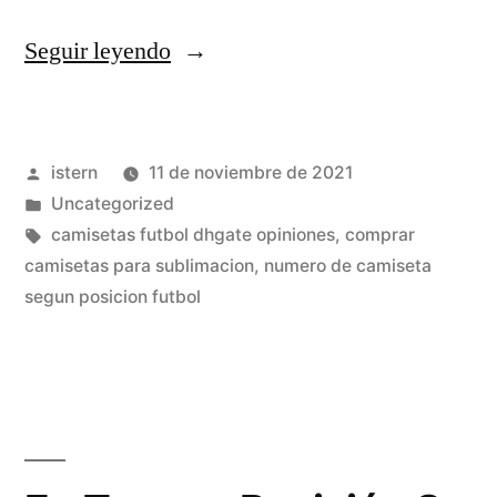
«Chiquero
Seguir leyendo
Trata
De
Publicado
istern
11 de noviembre de 2021
Ir
por
Publicado
Uncategorized
Al
en
Etiquetas:
camisetas futbol dhgate opiniones
,
comprar
Cine»
camisetas para sublimacion
,
numero de camiseta
segun posicion futbol