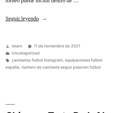
torneo puede incluir dentro de …
«Club
Seguir leyendo
Universitario
De
Publicado
istern
11 de noviembre de 2021
Deportes»
por
Publicado
Uncategorized
en
Etiquetas:
camisetas futbol instagram
,
equipaciones futbol
españa
,
numero de camiseta segun posicion futbol