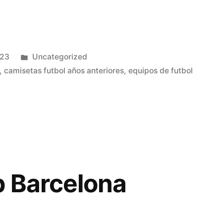
Publicado
023
Uncategorized
en
,
camisetas futbol años anteriores
,
equipos de futbol
b Barcelona