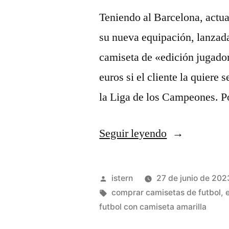
Teniendo al Barcelona, actu
su nueva equipación, lanzada
camiseta de «edición jugador
euros si el cliente la quiere 
la Liga de los Campeones. Po
«comprar
Seguir leyendo
camiseta
jaen
Publicado
istern
27 de junio de 202
futbol
por
Etiquetas:
comprar camisetas de futbol
,
futbol con camiseta amarilla
sala»