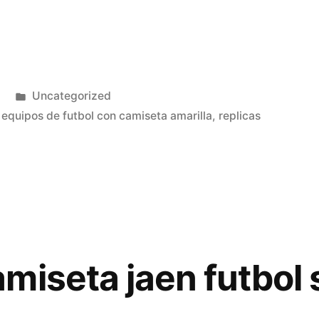
Publicado
Uncategorized
en
,
equipos de futbol con camiseta amarilla
,
replicas
miseta jaen futbol 