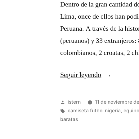
Dentro de la gran cantidad 
Lima, once de ellos han podi
Peruana. A través de la hist
(peruanos) y 33 extranjeros: 
colombianos, 2 croatas, 2 ch
«Fútbol
Seguir leyendo
Club
Barcelona»
Publicado
istern
11 de noviembre d
por
Etiquetas:
camiseta futbol nigeria
,
equipo
baratas