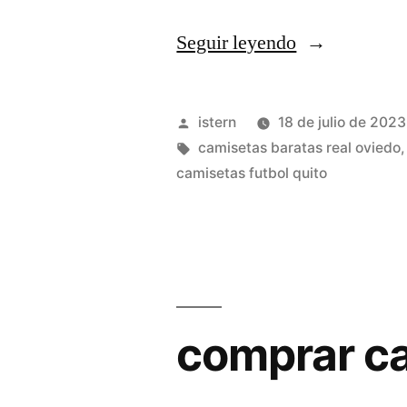
«camisetas
Seguir leyendo
futbol
vintage
Publicado
istern
18 de julio de 2023
real
por
Etiquetas:
camisetas baratas real oviedo
camisetas futbol quito
madrid»
comprar ca