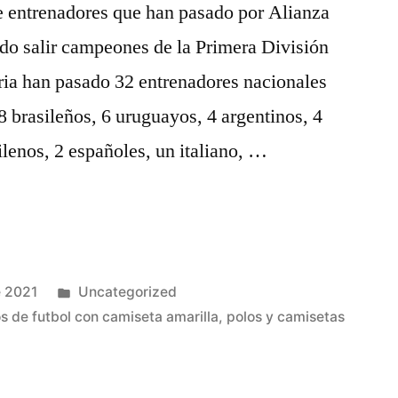
de entrenadores que han pasado por Alianza
do salir campeones de la Primera División
oria han pasado 32 entrenadores nacionales
8 brasileños, 6 uruguayos, 4 argentinos, 4
ilenos, 2 españoles, un italiano, …
Publicado
e 2021
Uncategorized
en
s de futbol con camiseta amarilla
,
polos y camisetas