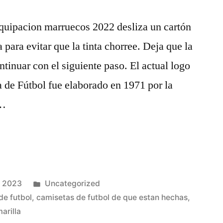
equipacion marruecos 2022 desliza un cartón
 para evitar que la tinta chorree. Deja que la
ntinuar con el siguiente paso. El actual logo
 de Fútbol fue elaborado en 1971 por la
 …
Publicado
e 2023
Uncategorized
en
de futbol
,
camisetas de futbol de que estan hechas
,
arilla