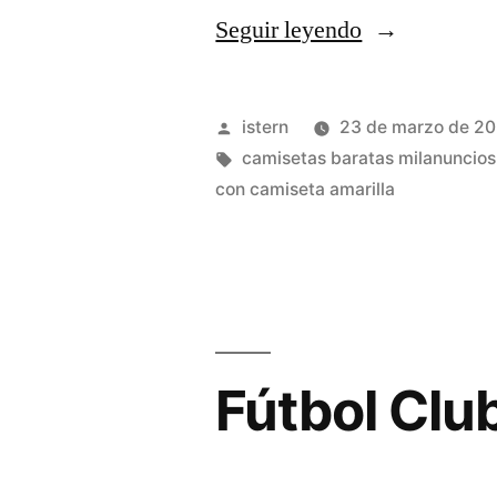
«ropa
Seguir leyendo
del
futbol»
Publicado
istern
23 de marzo de 2
por
Etiquetas:
camisetas baratas milanuncios
con camiseta amarilla
Fútbol Clu