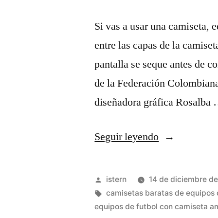
Si vas a usar una camiseta, 
entre las capas de la camiseta
pantalla se seque antes de co
de la Federación Colombiana
diseñadora gráfica Rosalba
«comprar
Seguir leyendo
camiseta
del
Publicado
istern
14 de diciembre d
malaga
por
Etiquetas:
camisetas baratas de equipos 
equipos de futbol con camiseta am
barata»