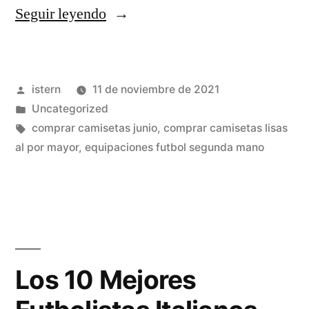
«Dolce
Seguir leyendo
&
Gabbana»
Publicado
istern
11 de noviembre de 2021
por
Publicado
Uncategorized
en
Etiquetas:
comprar camisetas junio
,
comprar camisetas lisas
al por mayor
,
equipaciones futbol segunda mano
Los 10 Mejores