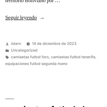
territorio Boliviano por …
«comprar
Seguir leyendo
camisetas
de
Publicado
istern
14 de diciembre de 2023
futbol
por
Publicado
Uncategorized
2019»
en
Etiquetas:
camisetas futbol foro
,
camisetas futbol tenerife
,
equipaciones futbol segunda mano