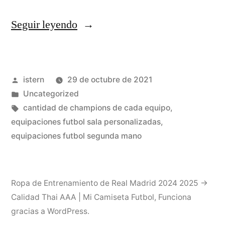
«Supernatural
Seguir leyendo
(serie
De
Publicado
istern
29 de octubre de 2021
Televisión)»
por
Publicado
Uncategorized
en
Etiquetas:
cantidad de champions de cada equipo
,
equipaciones futbol sala personalizadas
,
equipaciones futbol segunda mano
Ropa de Entrenamiento de Real Madrid 2024 2025 →
Calidad Thai AAA | Mi Camiseta Futbol
,
Funciona
gracias a WordPress.