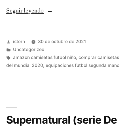
«Los
Seguir leyendo
10
Mejores
Publicado
istern
30 de octubre de 2021
Futbolistas
por
Publicado
Uncategorized
Italianos
en
Etiquetas:
amazon camisetas futbol niño
,
comprar camisetas
De
del mundial 2020
,
equipaciones futbol segunda mano
Todos
Los
Tiempos»
Supernatural (serie De