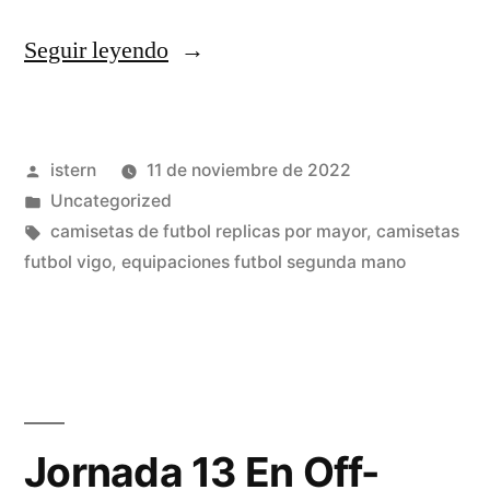
«camisetas
Seguir leyendo
futbol
el
Publicado
istern
11 de noviembre de 2022
corte
por
Publicado
Uncategorized
ingles»
en
Etiquetas:
camisetas de futbol replicas por mayor
,
camisetas
futbol vigo
,
equipaciones futbol segunda mano
Jornada 13 En Off-