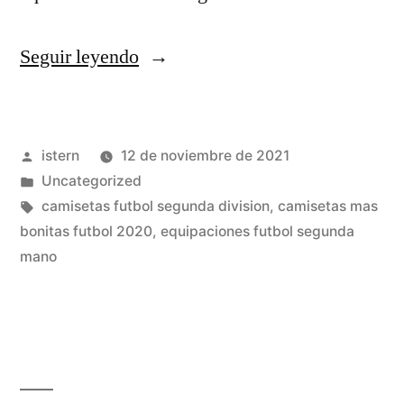
«Jornada
Seguir leyendo
13
En
Publicado
istern
12 de noviembre de 2021
Off-
por
Publicado
Uncategorized
Topic
en
Etiquetas:
camisetas futbol segunda division
,
camisetas mas
›
bonitas futbol 2020
,
equipaciones futbol segunda
mano
Miscelánea
(3455/3730)»